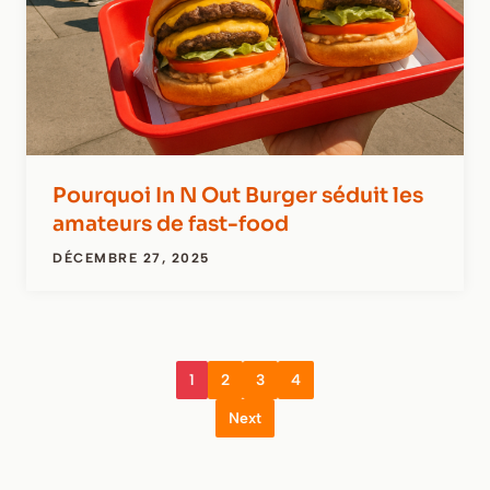
Pourquoi In N Out Burger séduit les
amateurs de fast-food
DÉCEMBRE 27, 2025
1
2
3
4
Next