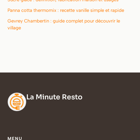
Panna cotta thermomix : recette vanille simple et rapide
Gevrey Chambertin : guide complet pour découvrir le
village
La Minute Resto
MENU