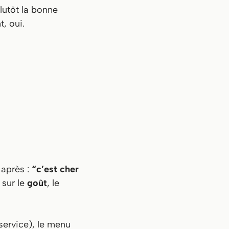
plutôt la bonne
, oui.
 après :
“c’est cher
 sur le
goût
, le
 service), le menu