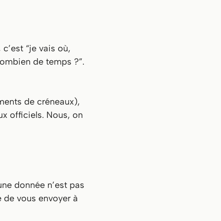
, c’est “
je vais où,
 combien de temps ?
”.
ents de créneaux),
x officiels. Nous, on
i une donnée n’est pas
e de vous envoyer à