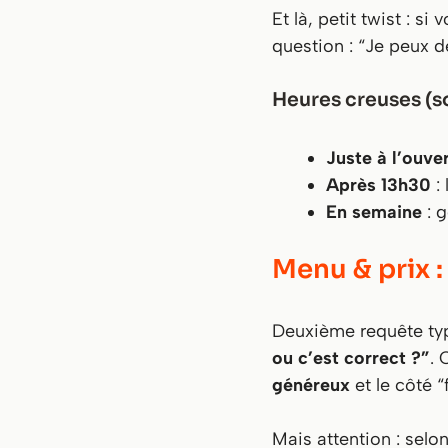
Et là, petit twist : s
question :
“Je peux d
Heures creuses (so
Juste à l’ouve
Après 13h30
: 
En semaine
: 
Menu & prix :
Deuxième requête typ
ou c’est correct ?”
. 
généreux
et le côté 
Mais attention : selon