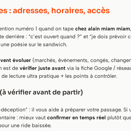
es : adresses, horaires, accès
intention numéro 1 quand on tape
chez alain miam miam
te derrière : “
c’est ouvert quand ?
” et “
je dois prévoir
 une poésie sur le sandwich.
vent évoluer
(marchés, événements, congés, changem
in est de
vérifier juste avant
via la fiche Google / réseau
de lecture ultra pratique + les points à contrôler.
(à vérifier avant de partir)
i-déception” : il vous aide à préparer votre passage. S
lontaire : mieux vaut
confirmer en temps réel
plutôt qu
pour une ride baissée.