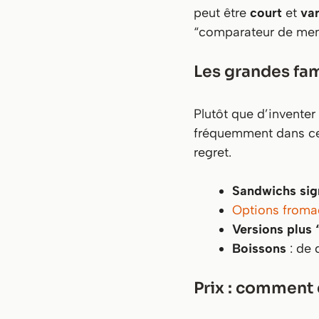
peut être
court
et
var
“comparateur de menu
Les grandes fam
Plutôt que d’inventer
fréquemment dans ce t
regret.
Sandwichs sig
Options from
Versions plus 
Boissons
: de 
Prix : comment 