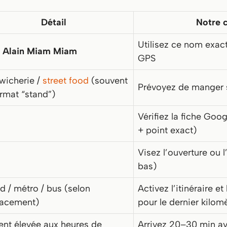
Détail
Notre c
Utilisez ce nom exac
 Alain Miam Miam
GPS
wicherie /
street food
(souvent
Prévoyez de manger 
rmat “stand”)
Vérifiez la fiche Goog
+ point exact)
Visez l’ouverture ou l
bas)
d / métro / bus (selon
Activez l’itinéraire e
acement)
pour le dernier kilom
ent élevée aux heures de
Arrivez 20–30 min ava