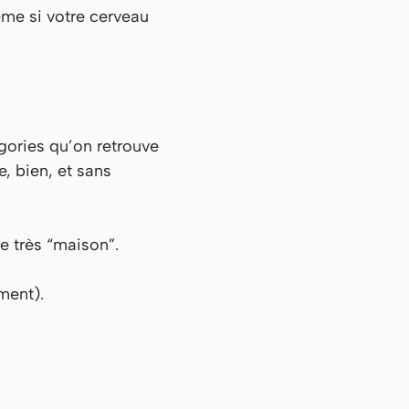
même si votre cerveau
égories qu’on retrouve
e, bien, et sans
e très “maison”.
ment).