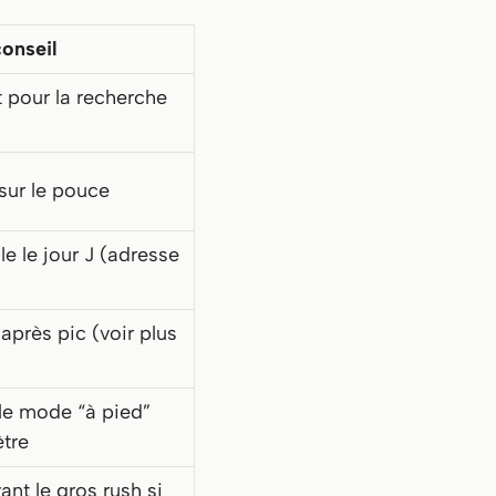
onseil
t pour la recherche
sur le pouce
le le jour J (adresse
’après pic (voir plus
t le mode “à pied”
ètre
nt le gros rush si