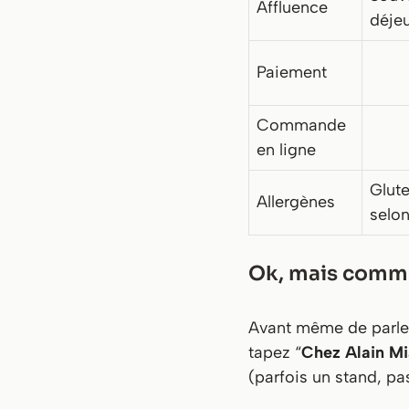
Affluence
déje
Paiement
Commande
en ligne
Glute
Allergènes
selon
Ok, mais commen
Avant même de parler 
tapez “
Chez Alain M
(parfois un stand, p