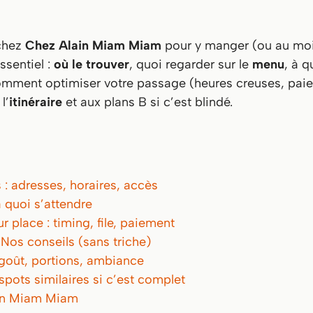
chez
Chez Alain Miam Miam
pour y manger (ou au moin
ssentiel :
où le trouver
, quoi regarder sur le
menu
, à q
comment optimiser votre passage (heures creuses, paie
l’
itinéraire
et aux plans B si c’est blindé.
 : adresses, horaires, accès
à quoi s’attendre
place : timing, file, paiement
Nos conseils (sans triche)
 goût, portions, ambiance
spots similaires si c’est complet
in Miam Miam