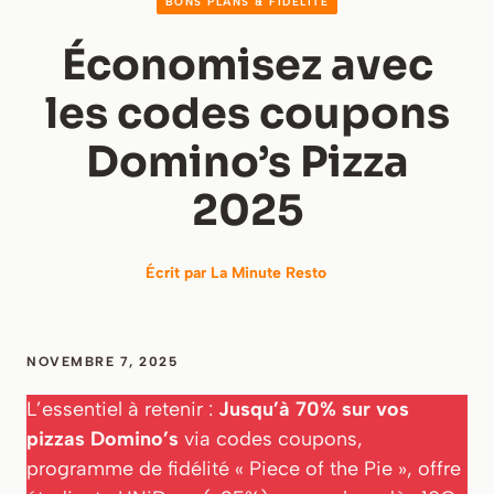
BONS PLANS & FIDÉLITÉ
Économisez avec
les codes coupons
Domino’s Pizza
2025
Écrit par
La Minute Resto
NOVEMBRE 7, 2025
L’essentiel à retenir :
Jusqu’à 70% sur vos
pizzas Domino’s
via codes coupons,
programme de fidélité « Piece of the Pie », offre