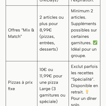
UNiDays)
l’expiration.
Minimum 2
2 articles ou
articles.
plus pour
Suppléments
Offres “Mix &
8,99€
possibles sur
Match”
(pizzas,
certaines
entrées,
garnitures.
desserts)
Idéal pour un
groupe.
Exclut parfois
10€ ou
les recettes
11,99€ pour
“Spécialité”.
Pizzas à prix
une pizza
Disponible en
fixe
Large (3
retrait.
garnitures ou
Pour un dîner
spéciale)
solo.