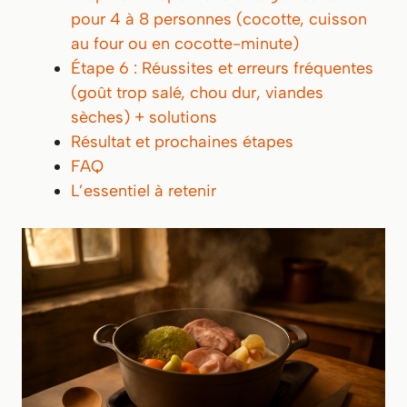
pour 4 à 8 personnes (cocotte, cuisson
au four ou en cocotte-minute)
Étape 6 : Réussites et erreurs fréquentes
(goût trop salé, chou dur, viandes
sèches) + solutions
Résultat et prochaines étapes
FAQ
L’essentiel à retenir