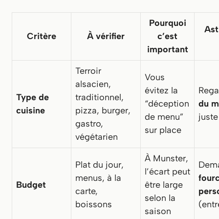
Pourquoi
Ast
Critère
À vérifier
c’est
important
Terroir
Vous
alsacien,
évitez la
Rega
Type de
traditionnel,
“déception
du 
cuisine
pizza, burger,
de menu”
juste
gastro,
sur place
végétarien
À Munster,
Plat du jour,
Dema
l’écart peut
menus, à la
four
Budget
être large
carte,
pers
selon la
boissons
(entr
saison