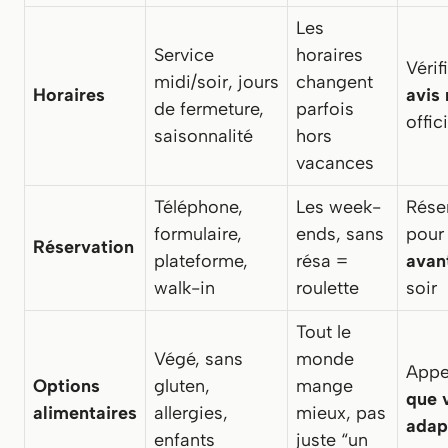
Les
Service
horaires
Vérif
midi/soir, jours
changent
Horaires
avis
de fermeture,
parfois
offici
saisonnalité
hors
vacances
Téléphone,
Les week-
Rése
formulaire,
ends, sans
pour 
Réservation
plateforme,
résa =
avan
walk-in
roulette
soir
Tout le
Végé, sans
monde
Appel
Options
gluten,
mange
que 
alimentaires
allergies,
mieux, pas
adap
enfants
juste “un