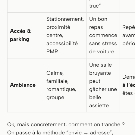
truc”
Stationnement,
Un bon
proximité
repas
Repé
Accès &
centre,
commence
avant
parking
accessibilité
sans stress
pério
PMR
de voiture
Une salle
Calme,
bruyante
Dema
familiale,
peut
Ambiance
à l’é
romantique,
gâcher une
êtes
groupe
belle
assiette
Ok, mais concrètement, comment on tranche ?
On passe à la méthode “envie → adresse”,