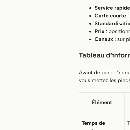
Service rapide
Carte courte
:
Standardisati
Prix
: positio
Canaux
: sur p
Tableau d’inform
Avant de parler “mie
vous mettez les pieds 
Élément
Temps de
T