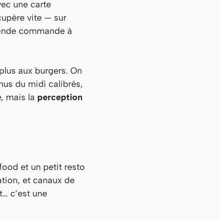
vec une carte
upère vite — sur
e monde commande à
e plus aux burgers. On
nus du midi calibrés,
e, mais la
perception
ood et un petit resto
ation, et canaux de
nt… c’est une