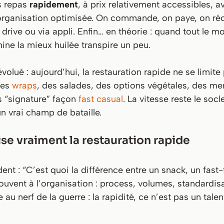
s repas
rapidement
, à prix relativement accessibles, a
organisation optimisée. On commande, on paye, on réc
 drive ou via appli. Enfin… en théorie : quand tout l
ne la mieux huilée transpire un peu.
évolué : aujourd’hui, la restauration rapide ne se limit
des
wraps
, des salades, des options végétales, des me
 “signature” façon
fast casual
. La vitesse reste le socl
n vrai champ de bataille.
ise vraiment la restauration rapide
 : “C’est quoi la différence entre un snack, un fast-f
souvent à l’organisation : process, volumes, standardis
e au nerf de la guerre : la rapidité, ce n’est pas un tale