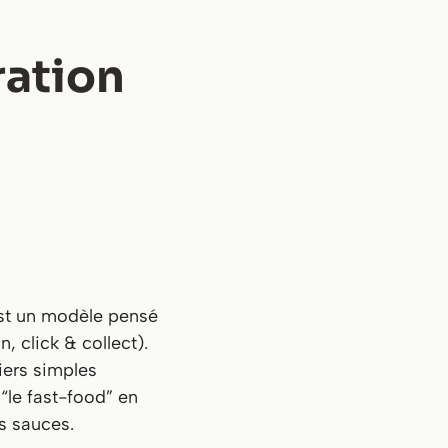
ration
’est un modèle pensé
n, click & collect).
iers simples
 “le fast-food” en
es sauces.