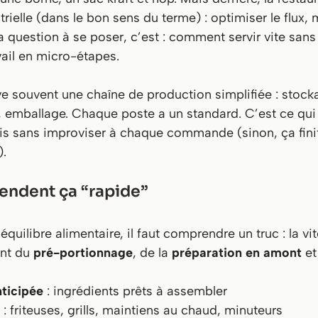
rielle (dans le bon sens du terme) : optimiser le flux, m
 La question à se poser, c’est : comment servir vite
sans
vail en micro-étapes.
ve souvent une chaîne de production simplifiée : stock
 emballage. Chaque poste a un standard. C’est ce qui 
s sans improviser à chaque commande (sinon, ça finit 
).
rendent ça “rapide”
équilibre alimentaire, il faut comprendre un truc : la v
ent du
pré-portionnage
, de la
préparation en amont
et
ticipée
: ingrédients prêts à assembler
: friteuses, grills, maintiens au chaud, minuteurs