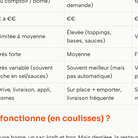
u comptoir / borne)
t
demande)
€ à €€
€€
Élevée (toppings,
imitée à moyenne
V
bases, sauces)
rès forte
Moyenne
F
rès variable (souvent
Souvent meilleur (mais
V
iche en sel/sauces)
pas automatique)
p
rive, livraison, appli,
Sur place + emporter,
S
ornes
livraison fréquente
m
onctionne (en coulisses) ?
une borne, un sac kraft et hop. Mais derrière, la restau