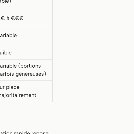
able)
€€ à €€€
ariable
aible
ariable (portions
arfois généreuses)
ur place
ajoritairement
ration rapide repose