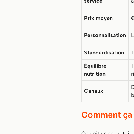
service
a
Prix moyen
Personnalisation
L
Standardisation
T
Équilibre
T
nutrition
r
D
Canaux
b
Comment ça f
On voit un comptoir, 