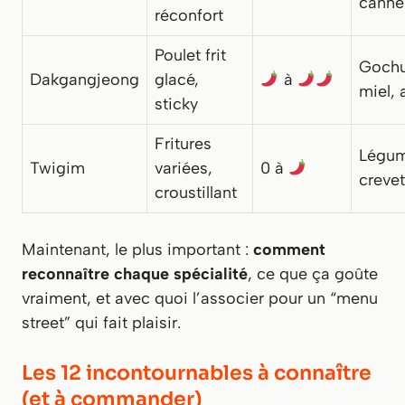
cannel
réconfort
Poulet frit
Gochu
Dakgangjeong
glacé,
à
miel, a
sticky
Fritures
Légum
Twigim
variées,
0 à
crevet
croustillant
Maintenant, le plus important :
comment
reconnaître chaque spécialité
, ce que ça goûte
vraiment, et avec quoi l’associer pour un “menu
street” qui fait plaisir.
Les 12 incontournables à connaître
(et à commander)