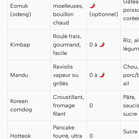
Gâtea
Eomuk
moelleuses,
poiss
(odeng)
bouillon
(optionnel)
corée
chaud
Roulé frais,
Riz, a
Kimbap
gourmand,
0 à
légum
facile
Raviolis
Chou,
Mandu
vapeur ou
0 à
porc/b
grillés
ail
Croustillant,
Pâte,
Korean
fromage
0
sauci
corndog
filant
sucre
Pancake
Sucre 
Hotteok
fourré, ultra
0