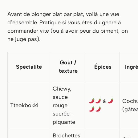
Avant de plonger plat par plat, voilà une vue
d’ensemble. Pratique si vous êtes du genre à
commander vite (ou à avoir peur du piment, on
ne juge pas).
Goût /
Spécialité
Épices
Ingré
texture
Chewy,
sauce
à
Gochu
Tteokbokki
rouge
(gâtea
sucrée-
piquante
Brochettes