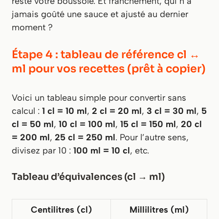
reste votre boussole. Et franchement, qui n’a
jamais goûté une sauce et ajusté au dernier
moment ?
Étape 4 : tableau de référence cl ↔
ml pour vos recettes (prêt à copier)
Voici un tableau simple pour convertir sans
calcul :
1 cl = 10 ml
,
2 cl = 20 ml
,
3 cl = 30 ml
,
5
cl = 50 ml
,
10 cl = 100 ml
,
15 cl = 150 ml
,
20 cl
= 200 ml
,
25 cl = 250 ml
. Pour l’autre sens,
divisez par 10 :
100 ml = 10 cl
, etc.
Tableau d’équivalences (cl → ml)
Centilitres (cl)
Millilitres (ml)