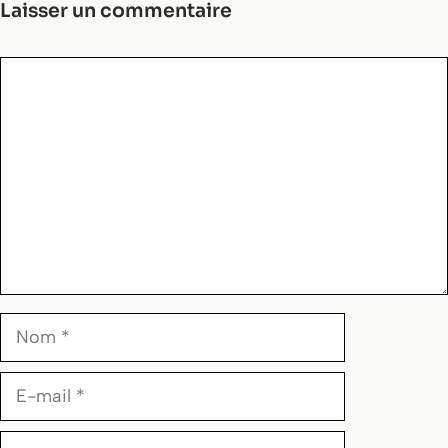
Laisser un commentaire
Commentaire
Nom
E-
mail
Site